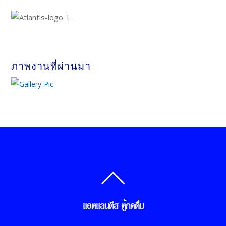
ภาพงานที่ผ่านมา
แอตแลนตีส ตู้กดดื่ม